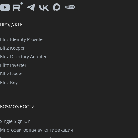
YouTube
Rutube
Telegram
VK
Max
CISO
Club
ПРОДУКТЫ
Blitz Identity Provider
Blitz Keeper
Blitz Directory Adapter
Blitz Inverter
Blitz Logon
Blitz Key
ВОЗМОЖНОСТИ
Single Sign-On
Многофакторная аутентификация