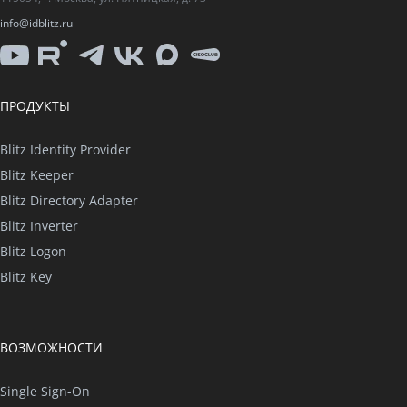
info@idblitz.ru
YouTube
Rutube
Telegram
VK
Max
CISO
Club
ПРОДУКТЫ
Blitz Identity Provider
Blitz Keeper
Blitz Directory Adapter
Blitz Inverter
Blitz Logon
Blitz Key
ВОЗМОЖНОСТИ
Single Sign-On