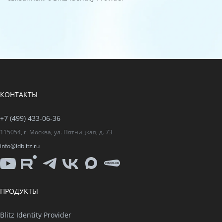
КОНТАКТЫ
+7 (499) 433-06-36
115054, г. Москва, ул. Пятницкая, д. 73
info@idblitz.ru
YouTube
Rutube
Telegram
VK
Max
CISO
Club
ПРОДУКТЫ
Blitz Identity Provider