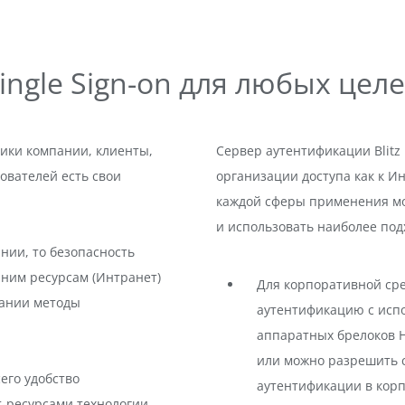
ingle Sign-on для любых цел
ики компании, клиенты,
Сервер аутентификации Blitz 
ователей есть свои
организации доступа как к Ин
каждой сферы применения мо
и использовать наиболее по
нии, то безопасность
нним ресурсам (Интранет)
Для корпоративной ср
пании методы
аутентификацию с испо
аппаратных брелоков H
или можно разрешить с
его удобство
аутентификации в кор
-ресурсами технологии