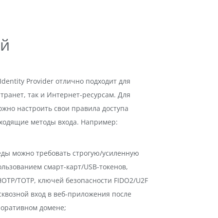
ей
Identity Provider отлично подходит для
транет, так и Интернет-ресурсам. Для
жно настроить свои правила доступа
дходящие методы входа. Например:
еды можно требовать строгую/усиленную
льзованием смарт-карт/USB-токенов,
OTP/TOTP, ключей безопасности FIDO2/U2F
квозной вход в веб-приложения после
поративном домене;