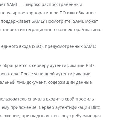
живает SAML — широко распространенный
 популярное корпоративное ПО или облачное
е поддерживает SAML? Посмотрите, SAML может
становка интеграционного коннектора/плагина.
ма единого входа (SSO), предусмотренных SAML:
 обращается к серверу аутентификации Blitz
льзователя. После успешной аутентификации
ециальный XML-документ, содержащий данные
ользователь сначала входит в свой профиль
ное ему приложение. Сервер аутентификации Blitz
риложение, прикладывая к вызову требуемые для