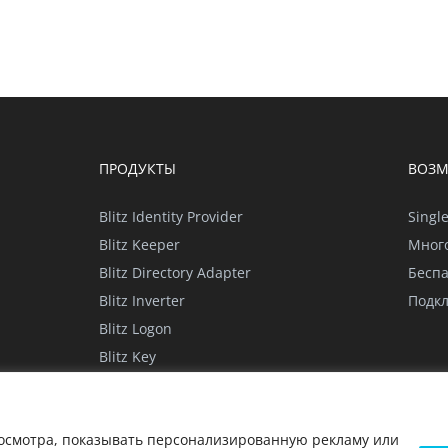
ПРОДУКТЫ
ВОЗ
Blitz Identity Provider
Singl
Blitz Keeper
Мног
Blitz Directory Adapter
Бесп
Blitz Inverter
Подк
Blitz Logon
Blitz Key
в cookie
Политика конфиденциальности для мобиль
осмотра, показывать персонализированную рекламу или