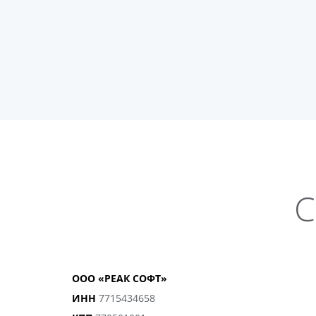
С
ООО «РЕАК СОФТ»
ИНН
7715434658