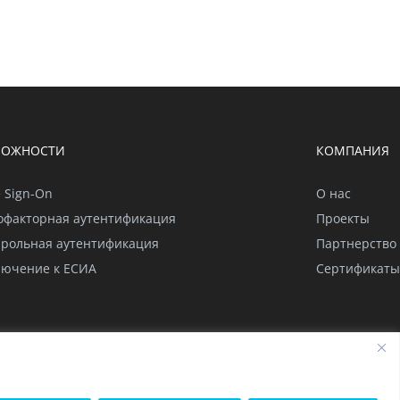
МОЖНОСТИ
КОМПАНИЯ
e Sign-On
О нас
офакторная аутентификация
Проекты
арольная аутентификация
Партнерство
лючение к ЕСИА
Сертификаты
ного приложения
Глоссарий
Карта сайта