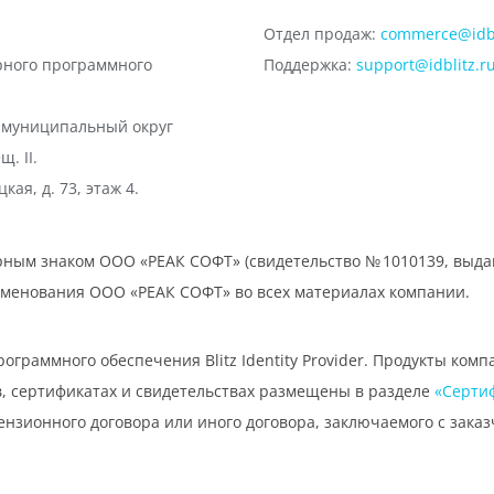
Отдел продаж:
commerce@idbl
рного программного
Поддержка:
support@idblitz.r
г. муниципальный округ
. II.
кая, д. 73, этаж 4.
арным знаком ООО «РЕАК СОФТ» (свидетельство № 1010139, выдан
 наименования ООО «РЕАК СОФТ» во всех материалах компании.
граммного обеспечения Blitz Identity Provider. Продукты комп
, сертификатах и свидетельствах размещены в разделе
«Серти
нзионного договора или иного договора, заключаемого с заказ