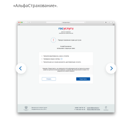
«АльфаСтрахование».