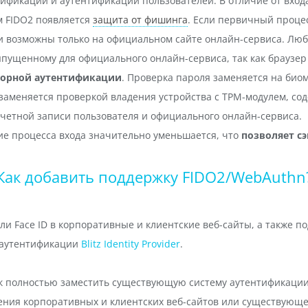
ификации и аутентификации пользователей. В отличие от входа
м FIDO2 появляется
защита от фишинга
. Если первичный проце
и возможны только на официальном сайте онлайн-сервиса. Люб
пущенному для официального онлайн-сервиса, так как браузер
торной аутентификации
. Проверка пароля заменяется на био
S заменяется проверкой владения устройства с TPM-модулем, 
четной записи пользователя и официального онлайн-сервиса.
ие процесса входа значительно уменьшается, что
позволяет с
Как добавить поддержку FIDO2/WebAuthn
и Face ID в корпоративные и клиентские веб-сайты, а также по
р аутентификации
Blitz Identity Provider
.
т как полностью заместить существующую систему аутентификаци
ения корпоративных и клиентских веб-сайтов или существующ