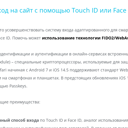
ход на сайт с помощью Touch ID или Face 
то усовершенствовать систему входа адаптированного для смар
ace ID. Помочь может
использование технологии FIDO2/WebA
 идентификации и аутентификации в онлайн-сервисах встроен
odule) – специальные криптопроцессоры, используемые для за
ari начиная с Android 7 и iOS 14.5 поддерживают стандарт We
на смартфонах и планшетах. В предстоящих обновлениях iOS 1
щью Passkeys.
ющие преимущества:
ный способ входа
по Touch ID и Face ID, аналог использован