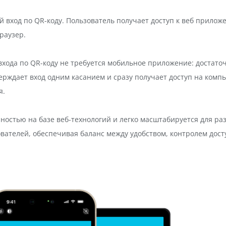
ный вход по QR-коду. Пользователь получает доступ к веб прило
раузер.
для входа по QR-коду не требуется мобильное приложение: дост
ерждает вход одним касанием и сразу получает доступ на комп
я.
ностью на базе веб-технологий и легко масштабируется для ра
зователей, обеспечивая баланс между удобством, контролем до