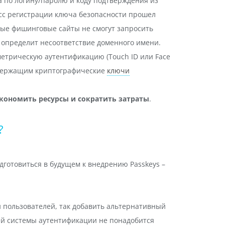
 по логину/паролю и коду подтверждения из
сс регистрации ключа безопасности прошел
ые фишинговые сайты не смогут запросить
 определит несоответствие доменного имени.
метрическую аутентификацию (Touch ID или Face
содержащим криптографические
ключи
экономить ресурсы и сократить затраты
.
?
дготовиться в будущем к внедрению Passkeys –
и пользователей, так добавить альтернативный
ей системы аутентификации не понадобится