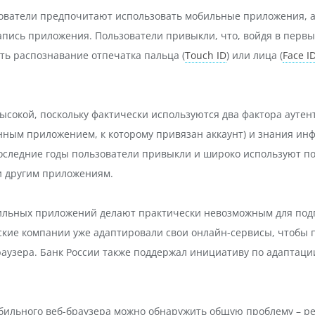
ватели предпочитают использовать мобильные приложения, а н
апись приложения. Пользователи привыкли, что, войдя в первы
ть распознавание отпечатка пальца (
Touch ID
) или лица (
Face I
 высокой, поскольку фактически используются два фактора аут
ным приложением, к которому привязан аккаунт) и знания инф
а последние годы пользователи привыкли и широко используют по
и другим приложениям.
обильных приложений делают практически невозможным для по
ские компании уже адаптировали свои онлайн-сервисы, чтобы
раузера. Банк России также поддержал инициативу по адаптаци
бильного веб-браузера можно обнаружить общую проблему – ре