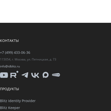
КОНТАКТЫ
+7 (499) 433-06-36
115054, г. Москва, ул. Пятницкая, д. 73
info@idblitz.ru
YouTube
Rutube
Telegram
VK
Max
CISO
Club
ПРОДУКТЫ
Blitz Identity Provider
Blitz Keeper