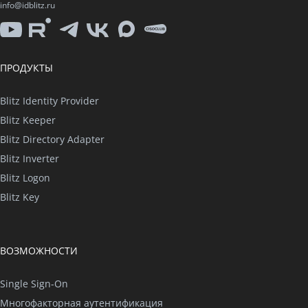
info@idblitz.ru
YouTube
Rutube
Telegram
VK
Max
CISO
Club
ПРОДУКТЫ
Blitz Identity Provider
Blitz Keeper
Blitz Directory Adapter
Blitz Inverter
Blitz Logon
Blitz Key
ВОЗМОЖНОСТИ
Single Sign-On
Многофакторная аутентификация