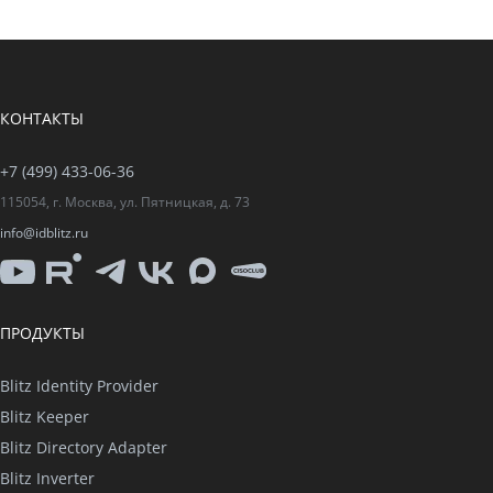
КОНТАКТЫ
+7 (499) 433-06-36
115054, г. Москва, ул. Пятницкая, д. 73
info@idblitz.ru
YouTube
Rutube
Telegram
VK
Max
CISO
Club
ПРОДУКТЫ
Blitz Identity Provider
Blitz Keeper
Blitz Directory Adapter
Blitz Inverter