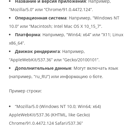
Название и версия приложения
: Например,
“Mozilla/5.0” или “Chrome/91.0.4472.124”.
Операционная система
: Например, “Windows NT
10.0” или “Macintosh; Intel Mac OS X 10_15_7”.
Платформа
: Например, “Win64; x64” или “X11; Linux
x86_64”.
Движок рендеринга
: Например,
“AppleWebKit/537.36” или “Gecko/20100101”.
Дополнительные данные
: Могут включать язык
(например, “ru_RU”) или информацию о боте.
Пример строки:
“Mozilla/5.0 (Windows NT 10.0; Win64; x64)
AppleWebKit/537.36 (KHTML, like Gecko)
Chrome/91.0.4472.124 Safari/537.36”