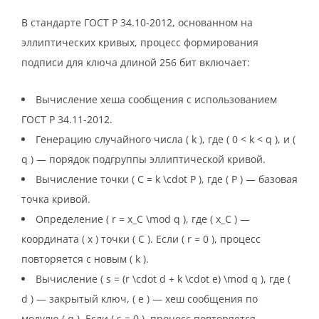
В стандарте ГОСТ Р 34.10-2012, основанном на
эллиптических кривых, процесс формирования
подписи для ключа длиной 256 бит включает:
Вычисление хеша сообщения с использованием
ГОСТ Р 34.11-2012.
Генерацию случайного числа ( k ), где ( 0 < k < q ), и (
q ) — порядок подгруппы эллиптической кривой.
Вычисление точки ( C = k \cdot P ), где ( P ) — базовая
точка кривой.
Определение ( r = x_C \mod q ), где ( x_C ) —
координата ( x ) точки ( C ). Если ( r = 0 ), процесс
повторяется с новым ( k ).
Вычисление ( s = (r \cdot d + k \cdot e) \mod q ), где (
d ) — закрытый ключ, ( e ) — хеш сообщения по
модулю ( q ). Если ( s = 0 ), процесс повторяется.