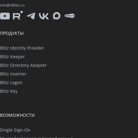
info@idblitz.ru
YouTube
Rutube
Telegram
VK
Max
CISO
Club
ПРОДУКТЫ
Blitz Identity Provider
Blitz Keeper
Blitz Directory Adapter
Blitz Inverter
Blitz Logon
Blitz Key
ВОЗМОЖНОСТИ
Single Sign-On