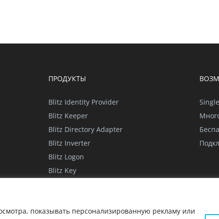
ПРОДУКТЫ
ВОЗ
Blitz Identity Provider
Singl
Blitz Keeper
Мног
Blitz Directory Adapter
Бесп
Blitz Inverter
Подк
Blitz Logon
Blitz Key
в cookie
Политика конфиденциальности для мобиль
осмотра, показывать персонализированную рекламу или