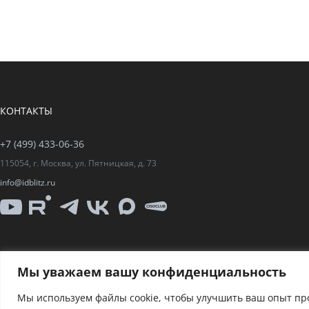
КОНТАКТЫ
+7 (499) 433-06-36
115054, г. Москва, ул. Пятницкая, д. 73
info@idblitz.ru
YouTube
Rutube
Telegram
VK
Max
CISO
Club
Мы уважаем вашу конфиденциальность
Политика конфиденциальности и условия использования файло
Мы используем файлы cookie, чтобы улучшить ваш опыт пр