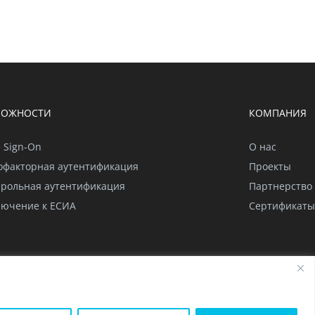
МОЖНОСТИ
КОМПАНИЯ
e Sign-On
О нас
офакторная аутентификация
Проекты
арольная аутентификация
Партнерство
лючение к ЕСИА
Сертификаты
ного приложения
Глоссарий
Карта сайта