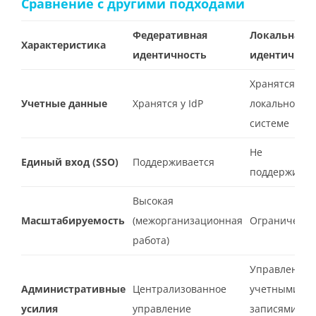
Сравнение с другими подходами
Федеративная
Локальная
Характеристика
идентичность
идентичнос
Хранятся в
Учетные данные
Хранятся у IdP
локальной
системе
Не
Единый вход (SSO)
Поддерживается
поддерживае
Высокая
Масштабируемость
(межорганизационная
Ограниченн
работа)
Управление
Административные
Централизованное
учетными
усилия
управление
записями в