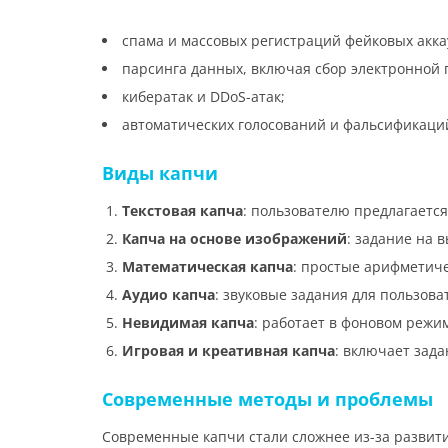
спама и массовых регистраций фейковых акка
парсинга данных, включая сбор электронной 
кибератак и DDoS-атак;
автоматических голосований и фальсификаций
Виды капчи
Текстовая капча
: пользователю предлагаетс
Капча на основе изображений
: задание на 
Математическая капча
: простые арифметиче
Аудио капча
: звуковые задания для пользов
Невидимая капча
: работает в фоновом режи
Игровая и креативная капча
: включает зад
Современные методы и проблемы
Современные капчи стали сложнее из-за развити