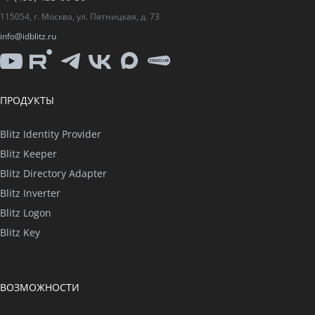
115054, г. Москва, ул. Пятницкая, д. 73
info@idblitz.ru
YouTube
Rutube
Telegram
VK
Max
CISO
Club
ПРОДУКТЫ
Blitz Identity Provider
Blitz Keeper
Blitz Directory Adapter
Blitz Inverter
Blitz Logon
Blitz Key
ВОЗМОЖНОСТИ