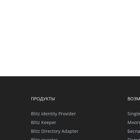
ПРОДУКТЫ
ВОЗ
Blitz Identity Provider
Singl
Blitz Keeper
Мног
Blitz Directory Adapter
Бесп
Blitz Inverter
Подк