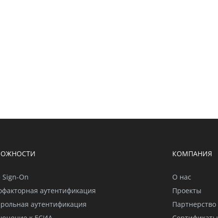
МОЖНОСТИ
КОМПАНИЯ
e Sign-On
О нас
офакторная аутентификация
Проекты
арольная аутентификация
Партнерство
лючение к ЕСИА
Сертификаты