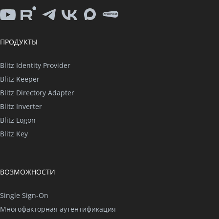
YouTube
Rutube
Telegram
VK
Max
CISO
Club
ПРОДУКТЫ
Blitz Identity Provider
Blitz Keeper
Blitz Directory Adapter
Blitz Inverter
Blitz Logon
Blitz Key
ВОЗМОЖНОСТИ
Single Sign-On
Многофакторная аутентификация