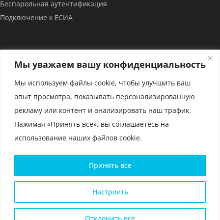
Беспарольная аутентификация
Подключение к ЕСИА
КОМПАНИЯ
Мы уважаем вашу конфиденциальность
О нас
Мы используем файлы cookie, чтобы улучшить ваш
Проекты
опыт просмотра, показывать персонализированную
Партнерство
рекламу или контент и анализировать наш трафик.
Сертификаты
Нажимая «Принять все», вы соглашаетесь на
использование наших файлов cookie.
Политика конфиденциальности и условия использования
Принять все
файлов cookie
Политика конфиденциальности для мобильного приложения
Глоссарий
Настроить
Карта сайта
ООО «РЕАК СОФТ» © 2014 —
2026
Отклонить все