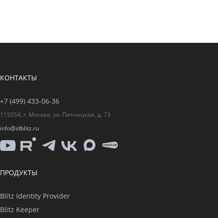
КОНТАКТЫ
+7 (499) 433-06-36
115054, г. Москва, ул. Пятницкая, д. 73
info@idblitz.ru
YouTube
Rutube
Telegram
VK
Max
CISO
Club
ПРОДУКТЫ
Blitz Identity Provider
Blitz Keeper