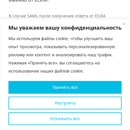
именно от ЕСИА?
В случае SAML после получения ответа от ЕСИА
необходимо обязательно проверить, что сертификат
Мы уважаем вашу конфиденциальность
ключей, использованных для шифрования и передачи
Мы используем файлы cookie, чтобы улучшить ваш
сведений о пользователе в SAML Assertion совпадает
опыт просмотра, показывать персонализированную
с сертификатом ЕСИА, опубликованным в
метаданных
рекламу или контент и анализировать наш трафик.
ЕСИА
. Если этим пренебречь, то с использованием
Нажимая «Принять все», вы соглашаетесь на
функции входа через ЕСИА можно будет осуществлять
использование наших файлов cookie.
вход на ваш сайт под чужими учетными записями
в обход аутентификации пользователя. Это
Принять все
не единственная необходимая проверка безопасности,
но одна из важнейших. В случае OpenID Connect при
Настроить
входе пользователя нужно проверять полученный
ID Token. Структура токена описана в документе
Отклонить все
«Методические рекомендации по использованию
ЕСИА». Актуальный сертификат ключей, используемых