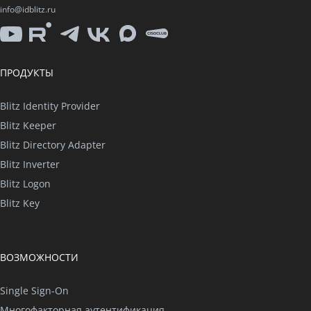
info@idblitz.ru
YouTube
Rutube
Telegram
VK
Max
CISO
Club
ПРОДУКТЫ
Blitz Identity Provider
Blitz Keeper
Blitz Directory Adapter
Blitz Inverter
Blitz Logon
Blitz Key
ВОЗМОЖНОСТИ
Single Sign-On
Многофакторная аутентификация