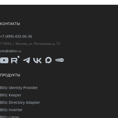
КОНТАКТЫ
+7 (499) 433-06-36
115054, г. Москва, ул. Пятницкая, д. 73
info@idblitz.ru
YouTube
Rutube
Telegram
VK
Max
CISO
Club
ПРОДУКТЫ
Blitz Identity Provider
Blitz Keeper
Blitz Directory Adapter
Blitz Inverter
Blitz Logon