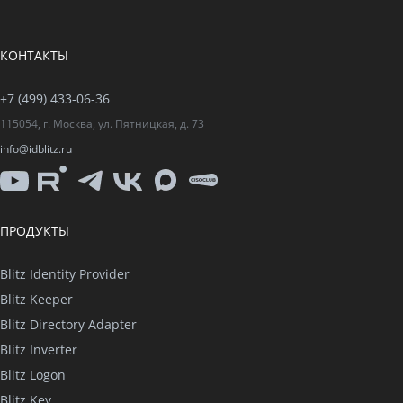
КОНТАКТЫ
+7 (499) 433-06-36
115054, г. Москва, ул. Пятницкая, д. 73
info@idblitz.ru
YouTube
Rutube
Telegram
VK
Max
CISO
Club
ПРОДУКТЫ
Blitz Identity Provider
Blitz Keeper
Blitz Directory Adapter
Blitz Inverter
Blitz Logon
Blitz Key